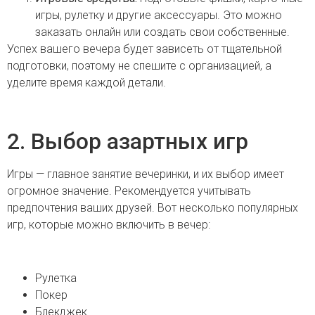
игры, рулетку и другие аксессуары. Это можно
заказать онлайн или создать свои собственные.
Успех вашего вечера будет зависеть от тщательной
подготовки, поэтому не спешите с организацией, а
уделите время каждой детали.
2. Выбор азартных игр
Игры — главное занятие вечеринки, и их выбор имеет
огромное значение. Рекомендуется учитывать
предпочтения ваших друзей. Вот несколько популярных
игр, которые можно включить в вечер:
Рулетка
Покер
Блекджек