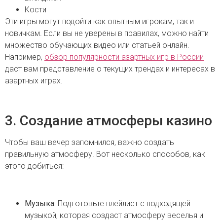
Кости
Эти игры могут подойти как опытным игрокам, так и
новичкам. Если вы не уверены в правилах, можно найти
множество обучающих видео или статьей онлайн.
Например,
обзор популярности азартных игр в России
даст вам представление о текущих трендах и интересах в
азартных играх.
3. Создание атмосферы казино
Чтобы ваш вечер запомнился, важно создать
правильную атмосферу. Вот несколько способов, как
этого добиться:
Музыка:
Подготовьте плейлист с подходящей
музыкой, которая создаст атмосферу веселья и