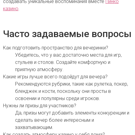
создавать уникальные воспоминания вместе
Пинко
казино
.
Часто задаваемые вопросы
Как подготовить пространство для вечеринки?
Убедитесь, что у вас достаточно места для игр,
стульев и столов. Создайте комфортную и
приятную атмосферу.
Какие игры лучше всего подойдут для вечера?
Рекомендуются рубрики, такие как рулетка, покер,
блекджек и кости, поскольку они просты в
освоении и популярны среди игроков.
Нужны ли призы для участников?
Да, призы могут добавить элементы конкуренции и
сделать вечер более интересным и
захватывающим.
Как создать атмосферу казино у себя дома?