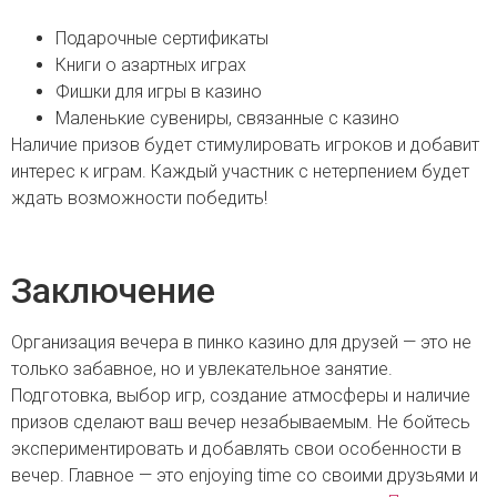
Подарочные сертификаты
Книги о азартных играх
Фишки для игры в казино
Маленькие сувениры, связанные с казино
Наличие призов будет стимулировать игроков и добавит
интерес к играм. Каждый участник с нетерпением будет
ждать возможности победить!
Заключение
Организация вечера в пинко казино для друзей — это не
только забавное, но и увлекательное занятие.
Подготовка, выбор игр, создание атмосферы и наличие
призов сделают ваш вечер незабываемым. Не бойтесь
экспериментировать и добавлять свои особенности в
вечер. Главное — это enjoying time со своими друзьями и