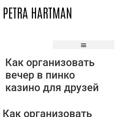
PETRA HARTMAN
Как организовать
вечер в пинко
казино для друзей
Как организовать