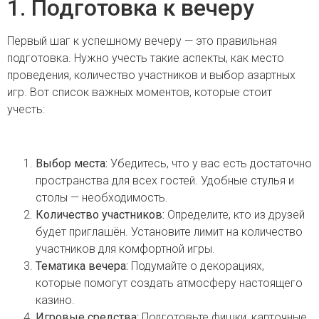
1. Подготовка к вечеру
Первый шаг к успешному вечеру — это правильная
подготовка. Нужно учесть такие аспекты, как место
проведения, количество участников и выбор азартных
игр. Вот список важных моментов, которые стоит
учесть:
Выбор места:
Убедитесь, что у вас есть достаточно
пространства для всех гостей. Удобные стулья и
столы — необходимость.
Количество участников:
Определите, кто из друзей
будет приглашён. Установите лимит на количество
участников для комфортной игры.
Тематика вечера:
Подумайте о декорациях,
которые помогут создать атмосферу настоящего
казино.
Игровые средства:
Подготовьте фишки, карточные