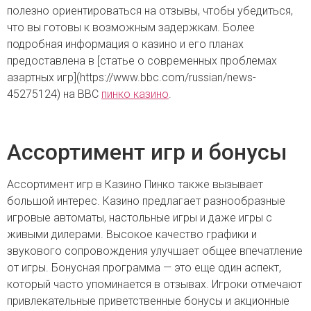
полезно ориентироваться на отзывы, чтобы убедиться,
что вы готовы к возможным задержкам. Более
подробная информация о казино и его планах
предоставлена в [статье о современных проблемах
азартных игр](https://www.bbc.com/russian/news-
45275124) на BBC
пинко казино
.
Ассортимент игр и бонусы
Ассортимент игр в Казино Пинко также вызывает
большой интерес. Казино предлагает разнообразные
игровые автоматы, настольные игры и даже игры с
живыми дилерами. Высокое качество графики и
звукового сопровождения улучшает общее впечатление
от игры. Бонусная программа — это еще один аспект,
который часто упоминается в отзывах. Игроки отмечают
привлекательные приветственные бонусы и акционные