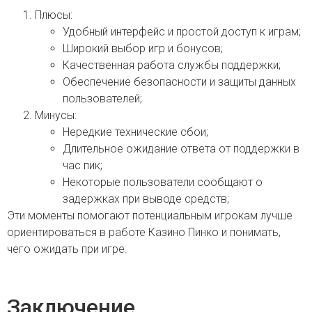
Плюсы:
Удобный интерфейс и простой доступ к играм;
Широкий выбор игр и бонусов;
Качественная работа службы поддержки;
Обеспечение безопасности и защиты данных
пользователей;
Минусы:
Нередкие технические сбои;
Длительное ожидание ответа от поддержки в
час пик;
Некоторые пользователи сообщают о
задержках при выводе средств;
Эти моменты помогают потенциальным игрокам лучше
ориентироваться в работе Казино Пинко и понимать,
чего ожидать при игре.
Заключение