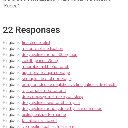
“Касса”.
22 Responses
Pingback:
finasteride rxlist
Pingback:
metoprolol medication
Pingback:
doxycycline mono 100mg cap
Pingback:
zoloft generic 25 mg
Pingback:
macrobid antibiotic for uti
Pingback:
appropriate viagra dosage
Pingback:
sémaglutide oral posologie
Pingback:
compounded semaglutide vs tirzepatide side effects
Pingback:
topiramate moa for aud
Pingback:
does doxycycline make you sleep
Pingback:
doxycycline used for chlamydia
Pingback:
doxycycline monohydrate hyclate difference
Pingback:
cialis peak performance
Pingback:
facial hair minoxidil
Pingback:
ivermectin scabies treatment