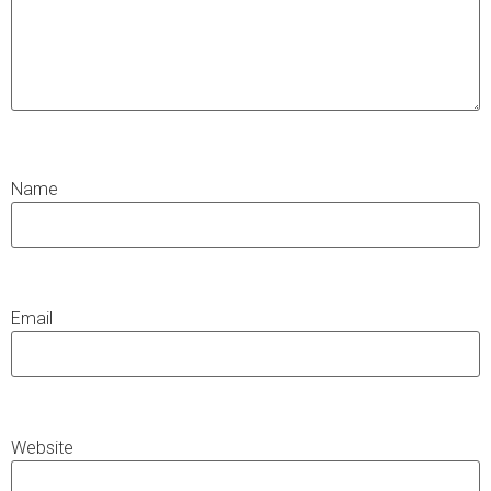
Name
Email
Website