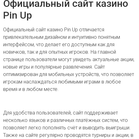
Официальный сайт казино
Pin Up
Официальный сайт казино Pin Up отличается
привлекательным дизайном и интуитивно понятным
интерфейсом, что делает его доступным как для
новичков, так и для опытных игроков. На главной
странице пользователи могут увидеть актуальные акции,
новые игры и популярные развлечения. Сайт
оптимизирован для мобильных устройств, что позволяет
игрокам наслаждаться любимыми играми в любое
время и в любом месте.
Для удобства пользователей, сайт поддерживает
несколько языков и различных платёжных систем, что
позволяет легко пополнять счёт и выводить выигрыши.
Также на сайте регулярно проводятся турниры и акции, в