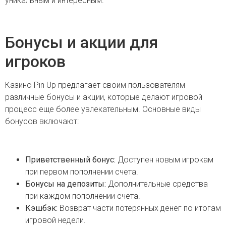
уникальным и интересным.
Бонусы и акции для
игроков
Казино Pin Up предлагает своим пользователям
различные бонусы и акции, которые делают игровой
процесс еще более увлекательным. Основные виды
бонусов включают:
Приветственный бонус:
Доступен новым игрокам
при первом пополнении счета.
Бонусы на депозиты:
Дополнительные средства
при каждом пополнении счета.
Кэшбэк:
Возврат части потерянных денег по итогам
игровой недели.