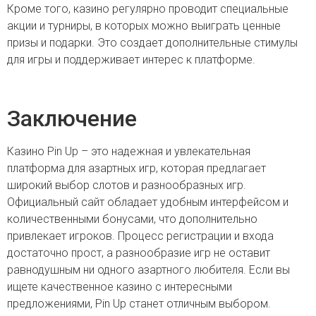
Кроме того, казино регулярно проводит специальные
акции и турниры, в которых можно выиграть ценные
призы и подарки. Это создает дополнительные стимулы
для игры и поддерживает интерес к платформе.
Заключение
Казино Pin Up – это надежная и увлекательная
платформа для азартных игр, которая предлагает
широкий выбор слотов и разнообразных игр.
Официальный сайт обладает удобным интерфейсом и
количественными бонусами, что дополнительно
привлекает игроков. Процесс регистрации и входа
достаточно прост, а разнообразие игр не оставит
равнодушным ни одного азартного любителя. Если вы
ищете качественное казино с интересными
предложениями, Pin Up станет отличным выбором.