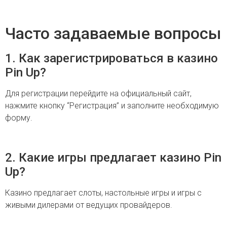
Часто задаваемые вопросы
1. Как зарегистрироваться в казино
Pin Up?
Для регистрации перейдите на официальный сайт,
нажмите кнопку “Регистрация” и заполните необходимую
форму.
2. Какие игры предлагает казино Pin
Up?
Казино предлагает слоты, настольные игры и игры с
живыми дилерами от ведущих провайдеров.